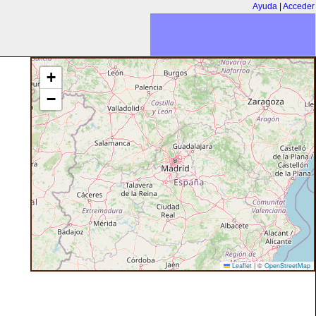
Ayuda
|
Acceder
+
−
Leaflet
|
©
OpenStreetMap