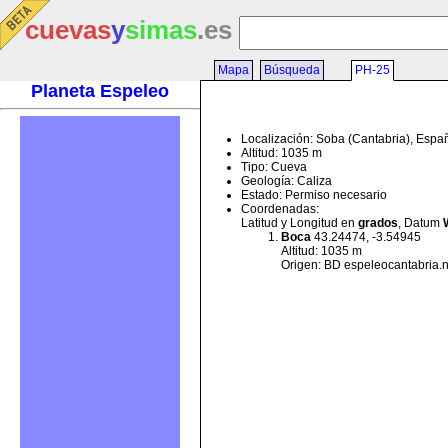
cuevas
y
simas
.es
Mapa
Búsqueda
PH-25
Planeta Espeleo
Localización: Soba (Cantabria), Espa
Altitud: 1035 m
Tipo: Cueva
Geología: Caliza
Estado: Permiso necesario
Coordenadas:
Latitud y Longitud en
grados
, Datum
Boca
43.24474, -3.54945
Altitud: 1035 m
Origen: BD espeleocantabria.