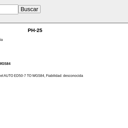
PH-25
ña
WGS84
net AUTO ED50-7 TO WGS84, Fiabilidad: desconocida