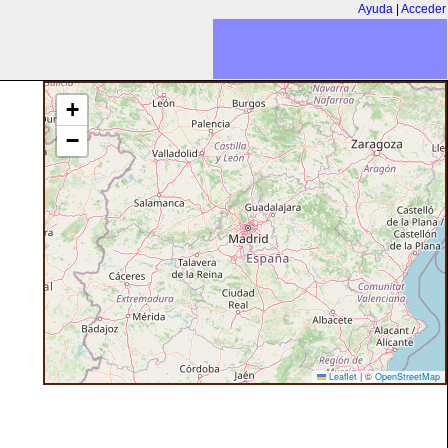
Ayuda
|
Acceder
+
−
Leaflet
|
©
OpenStreetMap