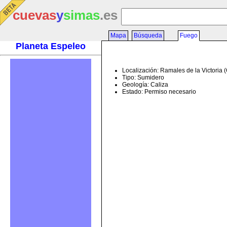
cuevas
y
simas
.es
Mapa
Búsqueda
Fuego
Planeta Espeleo
Localización: Ramales de la Victoria 
Tipo: Sumidero
Geología: Caliza
Estado: Permiso necesario