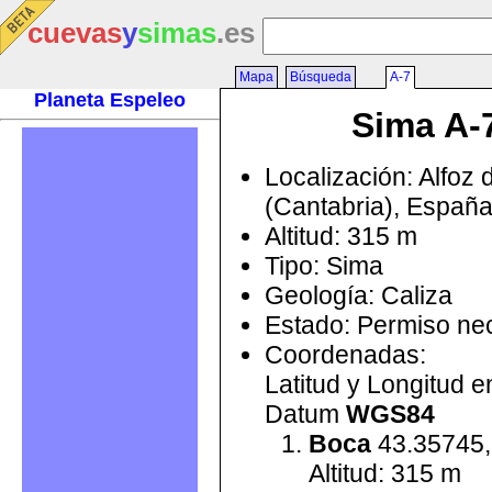
cuevas
y
simas
.es
Mapa
Búsqueda
A-7
Planeta Espeleo
Sima A-
Localización: Alfoz 
(Cantabria), Españ
Altitud: 315 m
Tipo: Sima
Geología: Caliza
Estado: Permiso ne
Coordenadas:
Latitud y Longitud 
Datum
WGS84
Boca
43.35745,
Altitud: 315 m