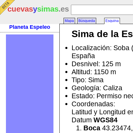
cuevas
y
simas
.es
Mapa
Búsqueda
Esquina
Planeta Espeleo
Sima de la E
Localización: Soba 
España
Desnivel: 125 m
Altitud: 1150 m
Tipo: Sima
Geología: Caliza
Estado: Permiso ne
Coordenadas:
Latitud y Longitud 
Datum
WGS84
Boca
43.23474,