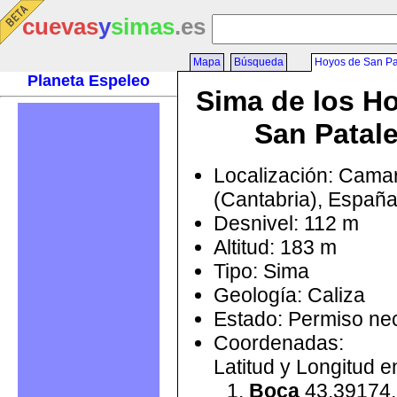
cuevas
y
simas
.es
Mapa
Búsqueda
Hoyos de San Pa
Planeta Espeleo
Sima de los H
San Patal
Localización: Cama
(Cantabria), Españ
Desnivel: 112 m
Altitud: 183 m
Tipo: Sima
Geología: Caliza
Estado: Permiso ne
Coordenadas:
Latitud y Longitud 
Boca
43.39174,