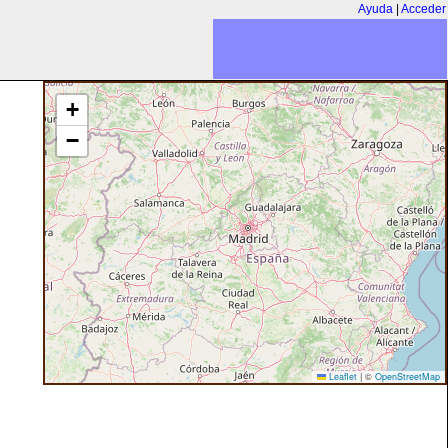
Ayuda
|
Acceder
+
−
Leaflet
|
©
OpenStreetMap