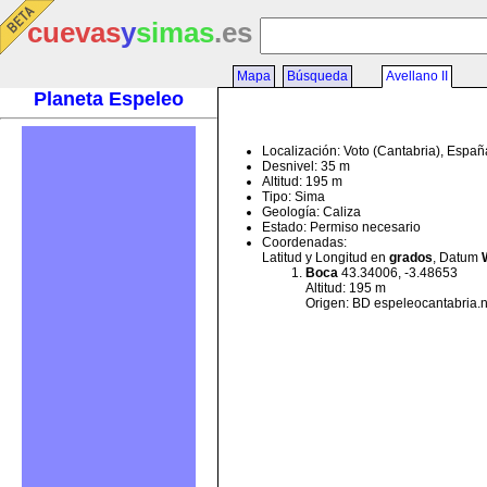
cuevas
y
simas
.es
Mapa
Búsqueda
Avellano II
Planeta Espeleo
Localización: Voto (Cantabria), Españ
Desnivel: 35 m
Altitud: 195 m
Tipo: Sima
Geología: Caliza
Estado: Permiso necesario
Coordenadas:
Latitud y Longitud en
grados
, Datum
Boca
43.34006, -3.48653
Altitud: 195 m
Origen: BD espeleocantabria.