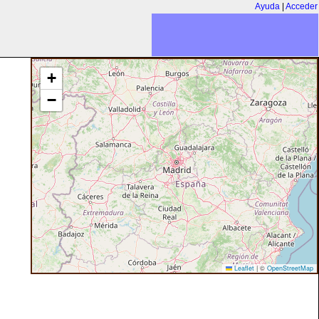
Ayuda
|
Acceder
+
−
Leaflet
|
©
OpenStreetMap