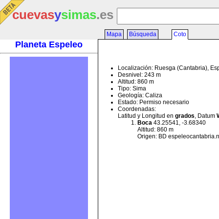
cuevas
y
simas
.es
Mapa
Búsqueda
Coto
Planeta Espeleo
Localización: Ruesga (Cantabria), E
Desnivel: 243 m
Altitud: 860 m
Tipo: Sima
Geología: Caliza
Estado: Permiso necesario
Coordenadas:
Latitud y Longitud en
grados
, Datum
Boca
43.25541, -3.68340
Altitud: 860 m
Origen: BD espeleocantabria.