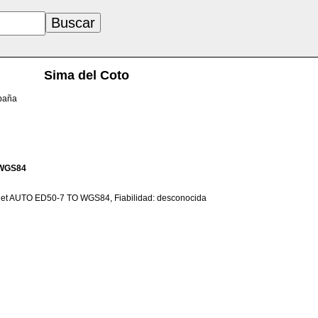
Sima del Coto
spaña
WGS84
net AUTO ED50-7 TO WGS84, Fiabilidad: desconocida