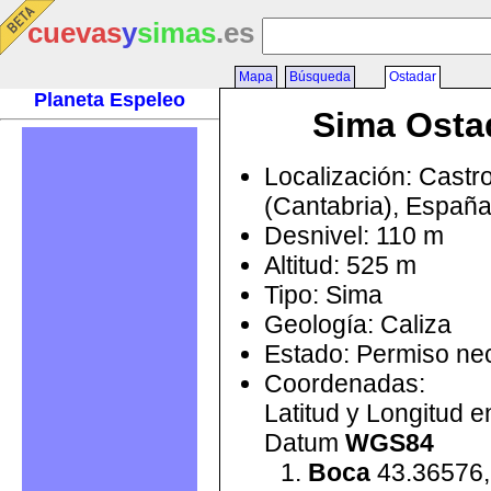
cuevas
y
simas
.es
Mapa
Búsqueda
Ostadar
Planeta Espeleo
Sima Osta
Localización: Castr
(Cantabria), Españ
Desnivel: 110 m
Altitud: 525 m
Tipo: Sima
Geología: Caliza
Estado: Permiso ne
Coordenadas:
Latitud y Longitud 
Datum
WGS84
Boca
43.36576,