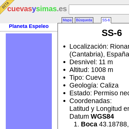
cuevas
y
simas
.es
Mapa
Búsqueda
SS-6
Planeta Espeleo
SS-6
Localización: Rion
(Cantabria), Españ
Desnivel: 11 m
Altitud: 1008 m
Tipo: Cueva
Geología: Caliza
Estado: Permiso ne
Coordenadas:
Latitud y Longitud 
Datum
WGS84
Boca
43.18788,