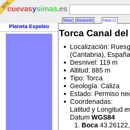
cuevas
y
simas
.es
Mapa
Búsqueda
Haya 21
Planeta Espeleo
Torca Canal del
Localización: Rues
(Cantabria), Españ
Desnivel: 119 m
Altitud: 885 m
Tipo: Torca
Geología: Caliza
Estado: Permiso ne
Coordenadas:
Latitud y Longitud 
Datum
WGS84
Boca
43.26122,