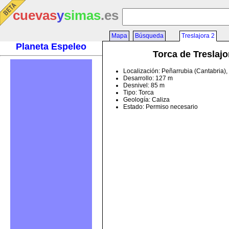
cuevas
y
simas
.es
Mapa
Búsqueda
Treslajora 2
Planeta Espeleo
Torca de Treslajo
Localización: Peñarrubia (Cantabria)
Desarrollo: 127 m
Desnivel: 85 m
Tipo: Torca
Geología: Caliza
Estado: Permiso necesario