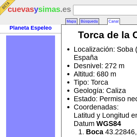
cuevas
y
simas
.es
Mapa
Búsqueda
Canal
Planeta Espeleo
Torca de la 
Localización: Soba 
España
Desnivel: 272 m
Altitud: 680 m
Tipo: Torca
Geología: Caliza
Estado: Permiso ne
Coordenadas:
Latitud y Longitud 
Datum
WGS84
Boca
43.22846,