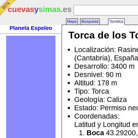
cuevas
y
simas
.es
Mapa
Búsqueda
Tornillos
Planeta Espeleo
Torca de los T
Localización: Rasin
(Cantabria), Españ
Desarrollo: 3400 m
Desnivel: 90 m
Altitud: 178 m
Tipo: Torca
Geología: Caliza
Estado: Permiso ne
Coordenadas:
Latitud y Longitud 
Boca
43.29200,