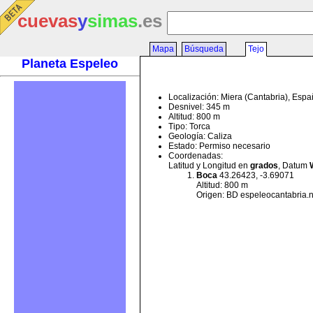
cuevas
y
simas
.es
Mapa
Búsqueda
Tejo
Planeta Espeleo
Localización: Miera (Cantabria), Esp
Desnivel: 345 m
Altitud: 800 m
Tipo: Torca
Geología: Caliza
Estado: Permiso necesario
Coordenadas:
Latitud y Longitud en
grados
, Datum
Boca
43.26423, -3.69071
Altitud: 800 m
Origen: BD espeleocantabria.