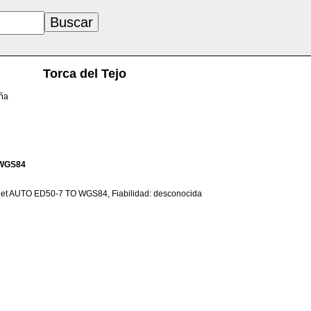
Torca del Tejo
aña
WGS84
net AUTO ED50-7 TO WGS84, Fiabilidad: desconocida