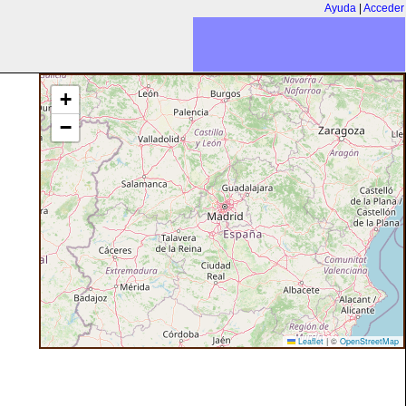
Ayuda
|
Acceder
+
−
Leaflet
|
©
OpenStreetMap