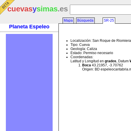
cuevas
y
simas
.es
Mapa
Búsqueda
SR-25
Planeta Espeleo
Localización: San Roque de Riomiera
Tipo: Cueva
Geología: Caliza
Estado: Permiso necesario
Coordenadas:
Latitud y Longitud en
grados
, Datum
Boca
43.21957, -3.70762
Origen: BD espeleocantabria.