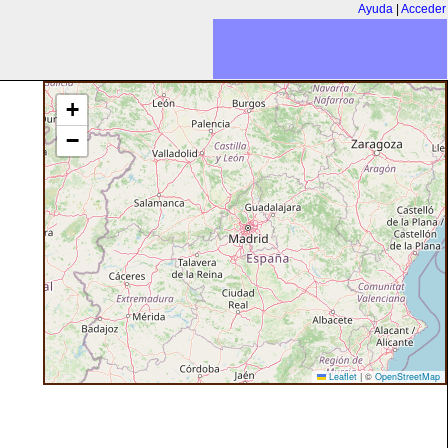
Ayuda
|
Acceder
+
−
Leaflet
|
©
OpenStreetMap