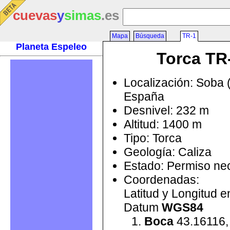
cuevas
y
simas
.es
Mapa
Búsqueda
TR-1
Planeta Espeleo
Torca TR
Localización: Soba 
España
Desnivel: 232 m
Altitud: 1400 m
Tipo: Torca
Geología: Caliza
Estado: Permiso ne
Coordenadas:
Latitud y Longitud 
Datum
WGS84
Boca
43.16116,