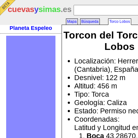
cuevas
y
simas
.es
Mapa
Búsqueda
Torco Lobos
Planeta Espeleo
Torcon del Torc
Lobos
Localización: Herre
(Cantabria), Españ
Desnivel: 122 m
Altitud: 456 m
Tipo: Torca
Geología: Caliza
Estado: Permiso ne
Coordenadas:
Latitud y Longitud 
Boca
43.28670,