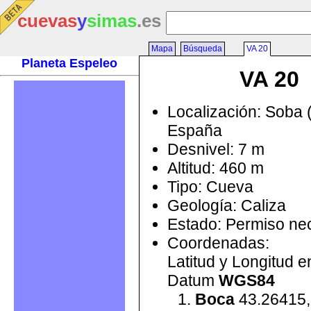
cuevas
y
simas
.es
Mapa
Búsqueda
VA 20
Planeta Espeleo
VA 20
Localización: Soba 
España
Desnivel: 7 m
Altitud: 460 m
Tipo: Cueva
Geología: Caliza
Estado: Permiso ne
Coordenadas:
Latitud y Longitud 
Datum
WGS84
Boca
43.26415,