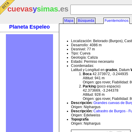
cuevas
y
simas
.es
Mapa
Búsqueda
Fuentemolinos
Planeta Espeleo
Localización: Belorado (Burgos), Cast
Desarrollo: 4086 m
Desnivel: 77 m
Tipo: Cueva
Geología: Caliza
Estado: Permiso necesario
Coordenadas:
Latitud y Longitud en
grados
, Datum
Boca
42.373972, -3.244935
Altitud: 941 m
Origen: gps rover, Fiabilidad:
Parking
(poco espacio)
42.373669, -3.244378
Altitud: 928 m
Origen: gps rover, Fiabilidad:
Descripción
:
Grandes cuevas de Bur
Origen: Niphargus
Descripción
:
Catrastro de Burgos - 
Origen: Edelweiss
Topografía
Origen: Niphargus