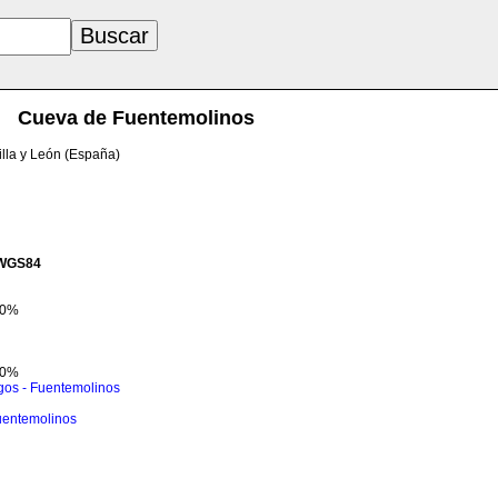
Cueva de Fuentemolinos
illa y León (España)
WGS84
 80%
 80%
gos - Fuentemolinos
Fuentemolinos