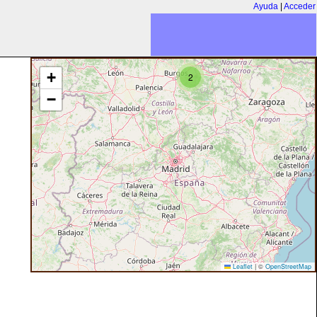
Ayuda
|
Acceder
+
2
−
Leaflet
|
©
OpenStreetMap