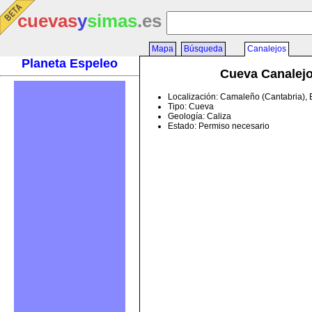
cuevas
y
simas
.es
Mapa
Búsqueda
Canalejos
Planeta Espeleo
Cueva Canalej
Localización: Camaleño (Cantabria),
Tipo: Cueva
Geología: Caliza
Estado: Permiso necesario