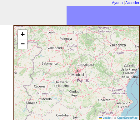
Ayuda
|
Acceder
+
−
Leaflet
|
©
OpenStreetMap