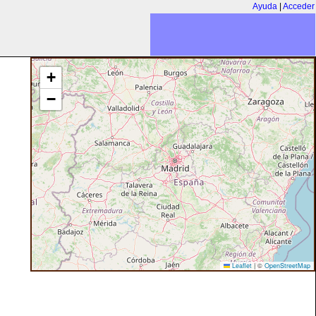
Ayuda
|
Acceder
+
−
Leaflet
|
©
OpenStreetMap