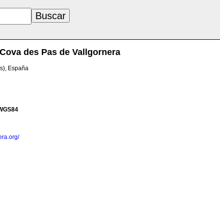
Cova des Pas de Vallgornera
es), España
WGS84
era.org/