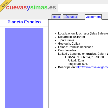
cuevas
y
simas
.es
Mapa
Búsqueda
Vallgornera
Planeta Espeleo
Localización: Llucmajor (Islas Balear
Desarrollo: 55104 m
Tipo: Cueva
Geología: Caliza
Estado: Permiso necesario
Coordenadas:
Latitud y Longitud en
grados
, Datum
Boca
39.366994, 2.873620
Altitud: 31 m
Fiabilidad: 60%
Descripción
:
http://www.covavallgorn