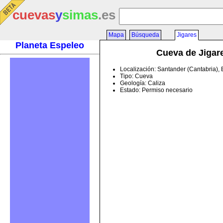
cuevas
y
simas
.es
Mapa
Búsqueda
Jigares
Planeta Espeleo
Cueva de Jigar
Localización: Santander (Cantabria),
Tipo: Cueva
Geología: Caliza
Estado: Permiso necesario