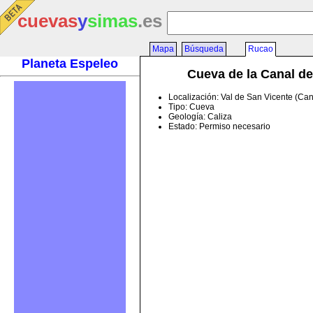
cuevas
y
simas
.es
Mapa
Búsqueda
Rucao
Planeta Espeleo
Cueva de la Canal d
Localización: Val de San Vicente (Ca
Tipo: Cueva
Geología: Caliza
Estado: Permiso necesario