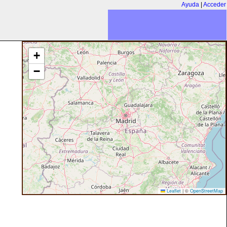
Ayuda
|
Acceder
+
−
Leaflet
|
©
OpenStreetMap