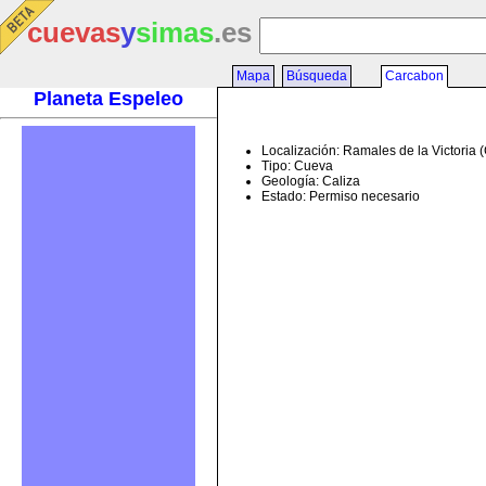
cuevas
y
simas
.es
Mapa
Búsqueda
Carcabon
Planeta Espeleo
Localización: Ramales de la Victoria 
Tipo: Cueva
Geología: Caliza
Estado: Permiso necesario