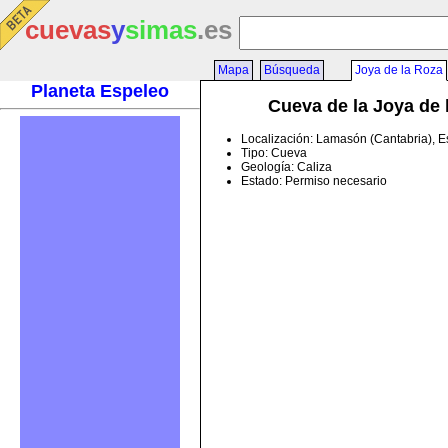
cuevas
y
simas
.es
Mapa
Búsqueda
Joya de la Roza
Planeta Espeleo
Cueva de la Joya de 
Localización: Lamasón (Cantabria), 
Tipo: Cueva
Geología: Caliza
Estado: Permiso necesario