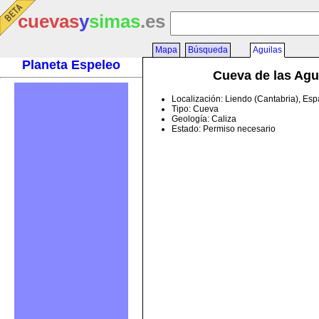
cuevas
y
simas
.es
Mapa
Búsqueda
Aguilas
Planeta Espeleo
Cueva de las Agu
Localización: Liendo (Cantabria), Es
Tipo: Cueva
Geología: Caliza
Estado: Permiso necesario