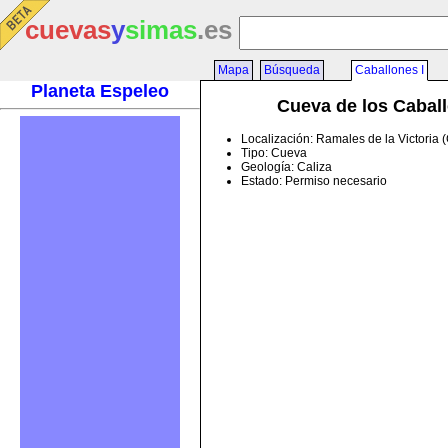
cuevas
y
simas
.es
Mapa
Búsqueda
Caballones I
Planeta Espeleo
Cueva de los Caball
Localización: Ramales de la Victoria 
Tipo: Cueva
Geología: Caliza
Estado: Permiso necesario