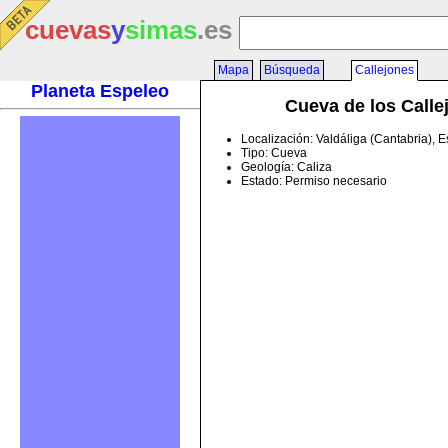
cuevas
y
simas
.es
Mapa
Búsqueda
Callejones
Planeta Espeleo
Cueva de los Calle
Localización: Valdáliga (Cantabria), 
Tipo: Cueva
Geología: Caliza
Estado: Permiso necesario