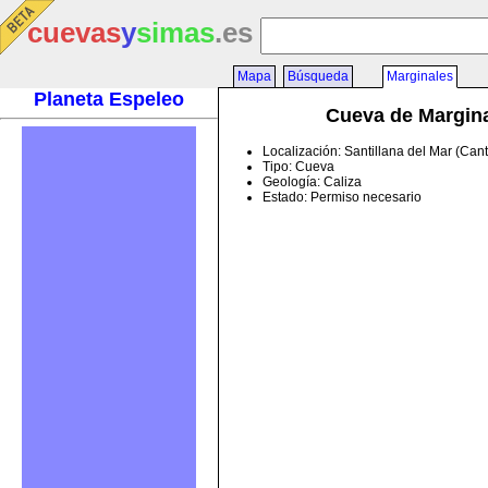
cuevas
y
simas
.es
Mapa
Búsqueda
Marginales
Planeta Espeleo
Cueva de Margin
Localización: Santillana del Mar (Can
Tipo: Cueva
Geología: Caliza
Estado: Permiso necesario