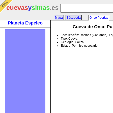
cuevas
y
simas
.es
Mapa
Búsqueda
Once Puertas
Planeta Espeleo
Cueva de Once Pu
Localización: Rasines (Cantabria), E
Tipo: Cueva
Geología: Caliza
Estado: Permiso necesario