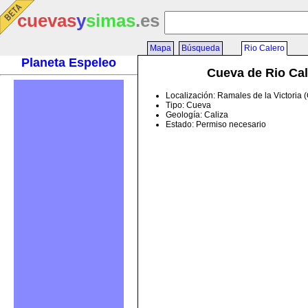
cuevas
y
simas
.es
Mapa
Búsqueda
Rio Calero
Planeta Espeleo
Cueva de Rio Cal
Localización: Ramales de la Victoria 
Tipo: Cueva
Geología: Caliza
Estado: Permiso necesario