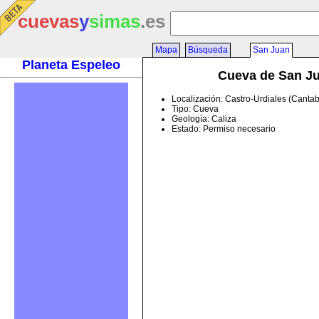
cuevas
y
simas
.es
Mapa
Búsqueda
San Juan
Planeta Espeleo
Cueva de San J
Localización: Castro-Urdiales (Cantab
Tipo: Cueva
Geología: Caliza
Estado: Permiso necesario