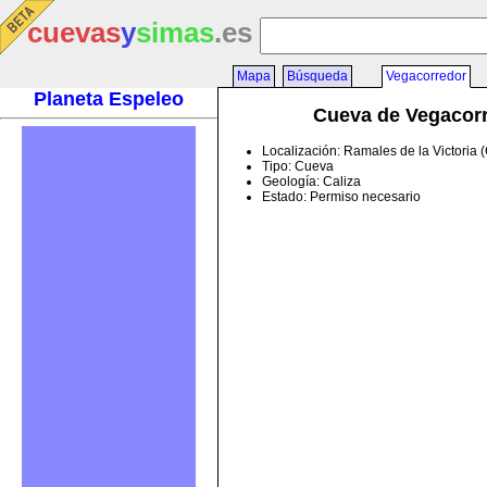
cuevas
y
simas
.es
Mapa
Búsqueda
Vegacorredor
Planeta Espeleo
Cueva de Vegacor
Localización: Ramales de la Victoria 
Tipo: Cueva
Geología: Caliza
Estado: Permiso necesario