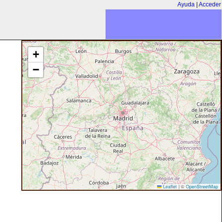
Ayuda
|
Acceder
+
−
Leaflet
|
©
OpenStreetMap