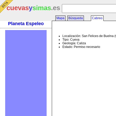
cuevas
y
simas
.es
Mapa
Búsqueda
Cabreo
Planeta Espeleo
Localización: San Felices de Buelna 
Tipo: Cueva
Geología: Caliza
Estado: Permiso necesario