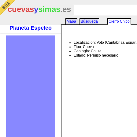
cuevas
y
simas
.es
Mapa
Búsqueda
Cierro Chico
Planeta Espeleo
Localización: Voto (Cantabria), Españ
Tipo: Cueva
Geología: Caliza
Estado: Permiso necesario