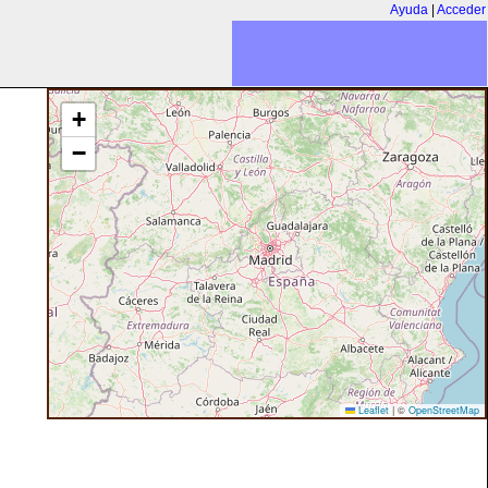
Ayuda
|
Acceder
+
−
Leaflet
|
©
OpenStreetMap