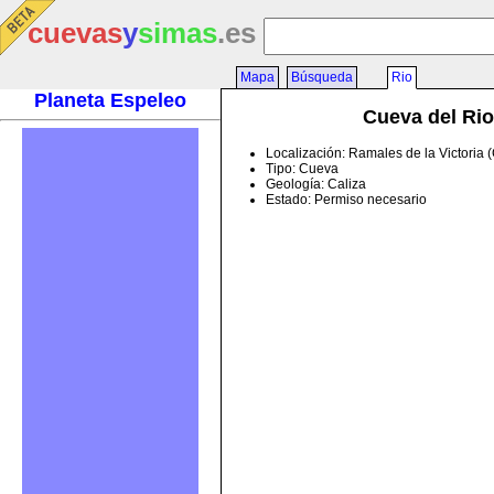
cuevas
y
simas
.es
Mapa
Búsqueda
Rio
Planeta Espeleo
Cueva del Rio
Localización: Ramales de la Victoria 
Tipo: Cueva
Geología: Caliza
Estado: Permiso necesario