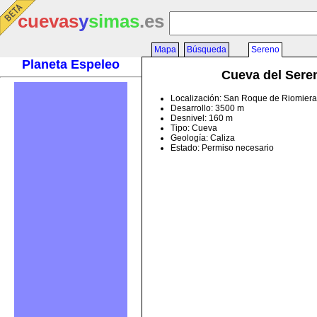
cuevas
y
simas
.es
Mapa
Búsqueda
Sereno
Planeta Espeleo
Cueva del Sere
Localización: San Roque de Riomiera
Desarrollo: 3500 m
Desnivel: 160 m
Tipo: Cueva
Geología: Caliza
Estado: Permiso necesario