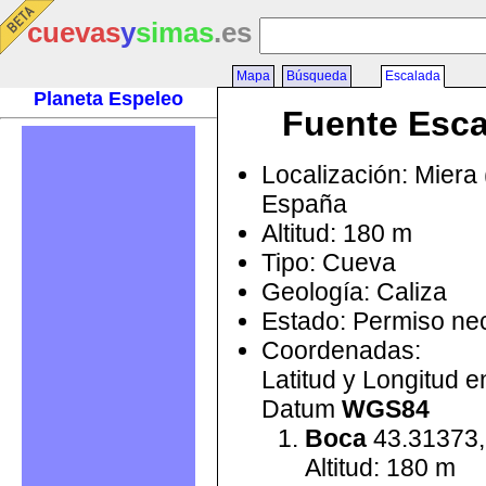
cuevas
y
simas
.es
Mapa
Búsqueda
Escalada
Planeta Espeleo
Fuente Esca
Localización: Miera 
España
Altitud: 180 m
Tipo: Cueva
Geología: Caliza
Estado: Permiso ne
Coordenadas:
Latitud y Longitud 
Datum
WGS84
Boca
43.31373,
Altitud: 180 m