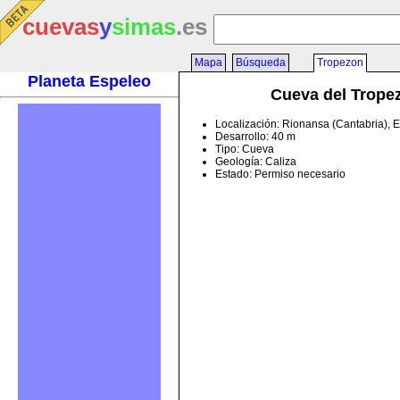
cuevas
y
simas
.es
Mapa
Búsqueda
Tropezon
Planeta Espeleo
Cueva del Trope
Localización: Rionansa (Cantabria), 
Desarrollo: 40 m
Tipo: Cueva
Geología: Caliza
Estado: Permiso necesario