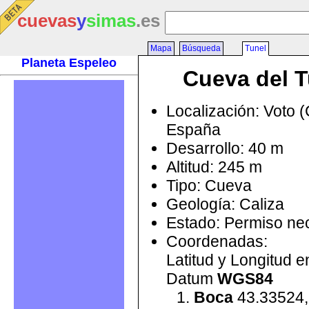
cuevas
y
simas
.es
Mapa
Búsqueda
Tunel
Planeta Espeleo
Cueva del T
Localización: Voto (
España
Desarrollo: 40 m
Altitud: 245 m
Tipo: Cueva
Geología: Caliza
Estado: Permiso ne
Coordenadas:
Latitud y Longitud 
Datum
WGS84
Boca
43.33524,