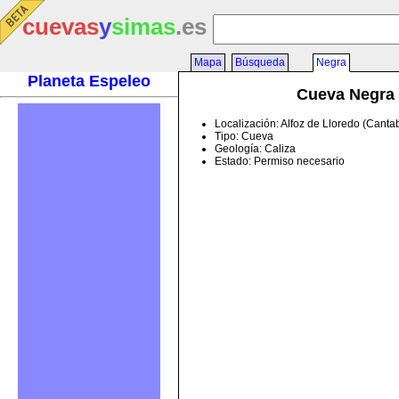
cuevas
y
simas
.es
Mapa
Búsqueda
Negra
Planeta Espeleo
Cueva Negra
Localización: Alfoz de Lloredo (Canta
Tipo: Cueva
Geología: Caliza
Estado: Permiso necesario