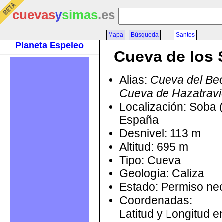
cuevas
y
simas
.es
Mapa
Búsqueda
Santos
Planeta Espeleo
Cueva de los 
Alias:
Cueva del Bec
Cueva de Hazatrav
Localización: Soba 
España
Desnivel: 113 m
Altitud: 695 m
Tipo: Cueva
Geología: Caliza
Estado: Permiso ne
Coordenadas:
Latitud y Longitud 