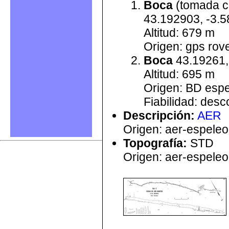
Boca
(tomada c
43.192903, -3.
Altitud: 679 m
Origen: gps rove
Boca
43.19261,
Altitud: 695 m
Origen: BD esp
Fiabilidad: des
Descripción
:
AER
Origen: aer-espele
Topografía
:
STD
Origen: aer-espele