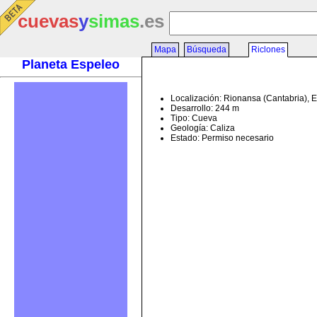
cuevas
y
simas
.es
Mapa
Búsqueda
Riclones
Planeta Espeleo
Localización: Rionansa (Cantabria), 
Desarrollo: 244 m
Tipo: Cueva
Geología: Caliza
Estado: Permiso necesario