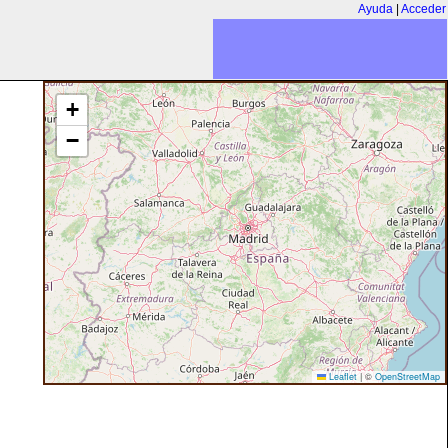
Ayuda
|
Acceder
+
−
Leaflet
|
©
OpenStreetMap