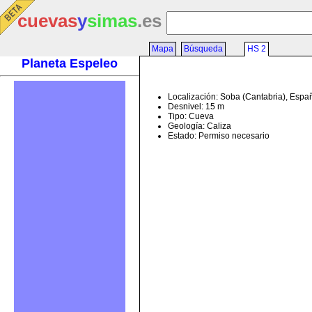
cuevas
y
simas
.es
Mapa
Búsqueda
HS 2
Planeta Espeleo
Localización: Soba (Cantabria), Espa
Desnivel: 15 m
Tipo: Cueva
Geología: Caliza
Estado: Permiso necesario