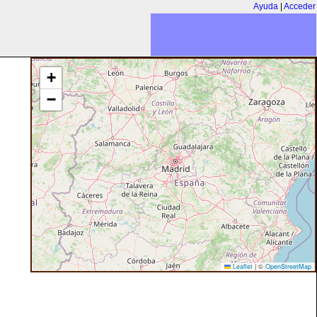
Ayuda
|
Acceder
+
−
Leaflet
|
©
OpenStreetMap