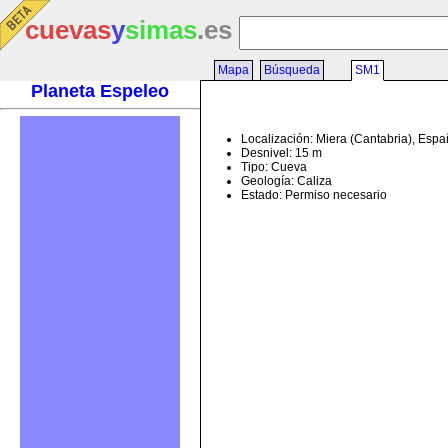
cuevas
y
simas
.es
Mapa
Búsqueda
SM1
Planeta Espeleo
Localización: Miera (Cantabria), Esp
Desnivel: 15 m
Tipo: Cueva
Geología: Caliza
Estado: Permiso necesario