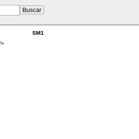
SM1
aña