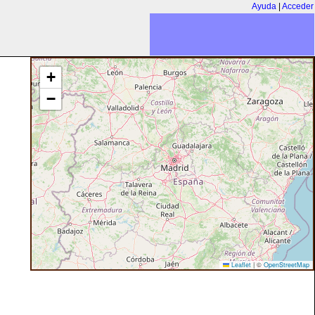
Ayuda
|
Acceder
+
−
Leaflet
|
©
OpenStreetMap