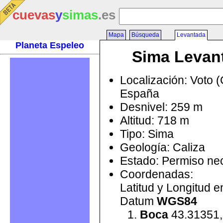
cuevas
y
simas
.es
Mapa
Búsqueda
Levantada
Planeta Espeleo
Sima Levan
Localización: Voto (
España
Desnivel: 259 m
Altitud: 718 m
Tipo: Sima
Geología: Caliza
Estado: Permiso ne
Coordenadas:
Latitud y Longitud 
Datum
WGS84
Boca
43.31351,