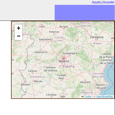
Ayuda
|
Acceder
+
−
Leaflet
|
©
OpenStreetMap