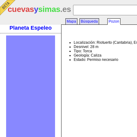
cuevas
y
simas
.es
Mapa
Búsqueda
Pozon
Planeta Espeleo
Localización: Riotuerto (Cantabria), 
Desnivel: 28 m
Tipo: Torca
Geología: Caliza
Estado: Permiso necesario