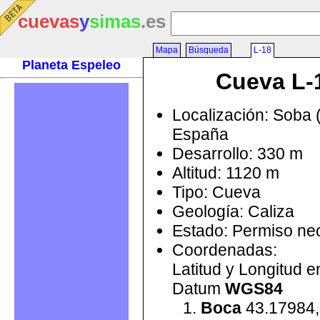
cuevas
y
simas
.es
Mapa
Búsqueda
L-18
Planeta Espeleo
Cueva L-
Localización: Soba 
España
Desarrollo: 330 m
Altitud: 1120 m
Tipo: Cueva
Geología: Caliza
Estado: Permiso ne
Coordenadas:
Latitud y Longitud 
Datum
WGS84
Boca
43.17984,