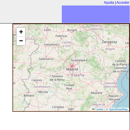
Ayuda
|
Acceder
+
−
Leaflet
|
©
OpenStreetMap