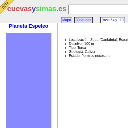
cuevas
y
simas
.es
Mapa
Búsqueda
Rasa 54 y 110
Planeta Espeleo
Localización: Soba (Cantabria), Espa
Desnivel: 100 m
Tipo: Torca
Geología: Caliza
Estado: Permiso necesario